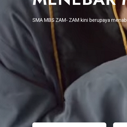
BERPRESTA
SMA MBS ZAM- ZAM kini berupaya menab
BELAJAR DENGAN FASILITAS YANG SANG
DENGAN GURU-GURU YANG BERPENGALA