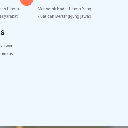
 dan Ulama
Mencetak Kader Ulama Yang
masyarakat
Kuat dan Bertanggung jawab
NS
ikiawan
eristik