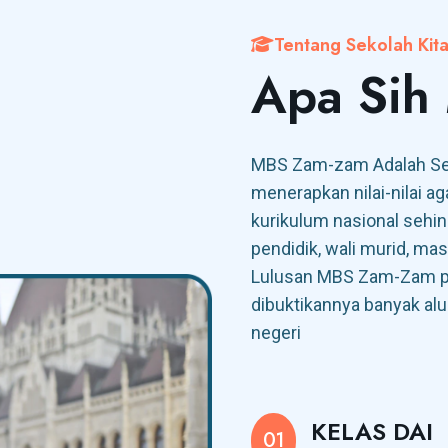
Tentang Sekolah Kit
Apa Sih
MBS Zam-zam Adalah Sek
menerapkan nilai-nilai a
kurikulum nasional sehing
pendidik, wali murid, ma
Lulusan MBS Zam-Zam pun
dibuktikannya banyak al
negeri
KELAS DAI
01