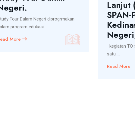
Lanjut
Negeri.
SPAN-
tudy Tour Dalam Negeri diprogrmakan
Kedina
alam program edukasi.....
Negeri,
Read More
kegiatan TO st
satu.....
Read More