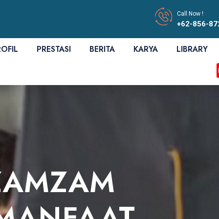
Call Now !
+62-856-87
ROFIL
PRESTASI
BERITA
KARYA
LIBRARY
ZAM
ZAMZAM
SLAMI
MANFAAT
DAN